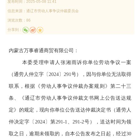
发布时间：
2025-05-08 11:41
信息来源：
通辽市劳动人事争议仲裁委员会
浏览次数：86
分享到：
内蒙古万事睿通商贸有限公司
：
本委
受理申请人
张湘雨
诉你单位劳动争议一案
（通劳人仲立字
〔
20
2
4
〕
291
号
），因与你单位无法取得
联系，根据《劳动人事争议仲裁办案规则》第二十
三
条、《
通辽市劳动人事争议仲裁文书网上公告送达规
定
》
的
规定，现向你单位公告送达仲裁
决定书
（通劳人
仲
决定
字
〔
20
2
4
〕
第
291-1
、
291-2
号
）
，送达时间为领
取之日，逾期未领取的，自本公告发布之日起，
经过
30