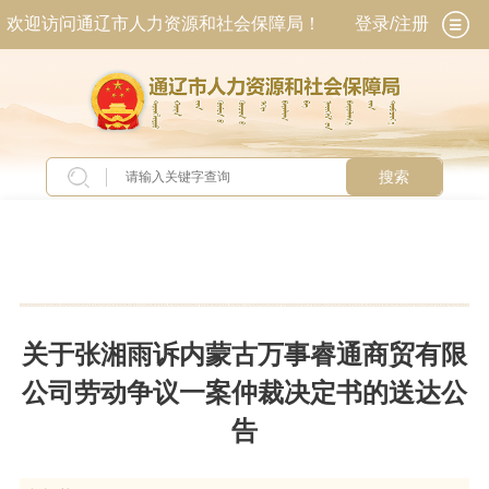
欢迎访问通辽市人力资源和社会保障局！
登录/注册
搜索
当前位置：
首页
>
新闻中心
>
公示公告
关于张湘雨诉内蒙古万事睿通商贸有限
公司劳动争议一案仲裁决定书的送达公
告