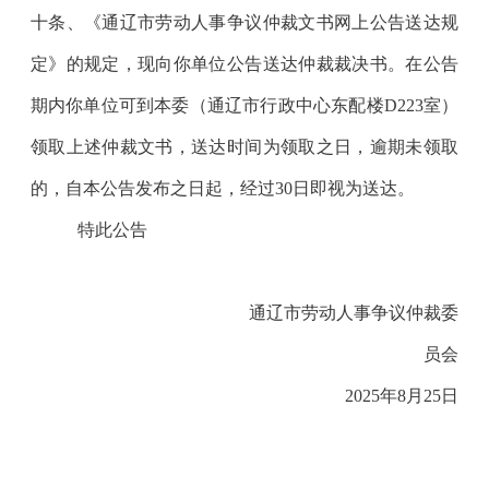
十条、《通辽市劳动人事争议仲裁文书网上公告送达规
定》的规定，现向你单位公告送达仲裁裁决书。在公告
期内你单位可到本委（
通辽市行政中心东配楼
D223
室
）
领取上述仲裁文书，送达时间为领取之日，逾期未领取
的，自本公告发布之日起，经过
30
日即视为送达。
特此公告
通辽市劳动人事争议仲裁委
员会
20
25
年
8
月
25
日