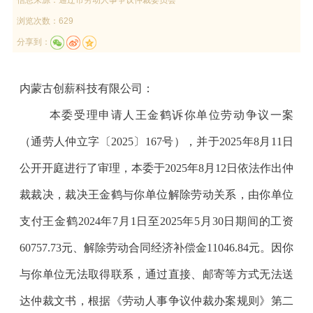
浏览次数：629
分享到：
内蒙古创薪科技有限公司
：
本
委
受理申请人
王金鹤
诉你单位劳动争议一案
（通劳人仲立字〔
20
25
〕
167
号
），并于
2025
年
8
月
11
日
公开开庭进行了审理，本委于
2025
年
8
月
12
日依法作出仲
裁裁决，裁决
王金鹤与你单位解除劳动关系，由你单位
支付王金鹤
2024
年
7
月
1
日至
2025
年
5
月
30
日期间的工资
60757.73
元、解除劳动合同经济补偿金
11046.84
元。
因你
与你单位无法取得联系，通过直接、邮寄等方式无法送
达仲裁文书，根据《劳动人事争议仲裁办案规则》第二