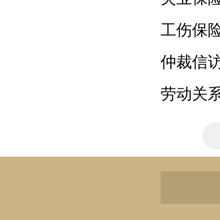
工伤保
仲裁信
劳动关