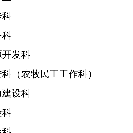
传科
务科
源开发科
进科（农牧民工工作科）
力建设科
险科
险科