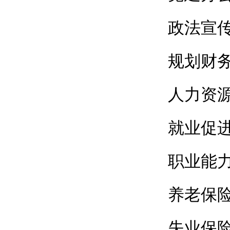
政法宣
规划财
人力资
就业促
职业能
养老保
失业保