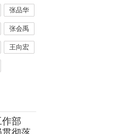
张品华
张会禹
王向宏
工作部
局贯彻落